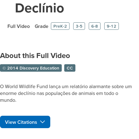
Declínio
Full Video
Grade
PreK-2
3-5
6-8
9-12
About this Full Video
© 2014 Discovery Education
CC
O World Wildlife Fund lança um relatório alarmante sobre um
enorme declínio nas populações de animais em todo o
mundo.
View Citations