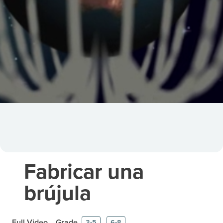
Fabricar una
brújula
Full Video
Grade
3-5
6-8