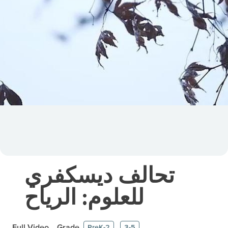
تحالف ديسكفري
للعلوم: الرياح
Full Video
Grade
PreK-2
3-5