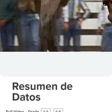
Resumen de
Datos
Full Video
Grade
3-5
6-8