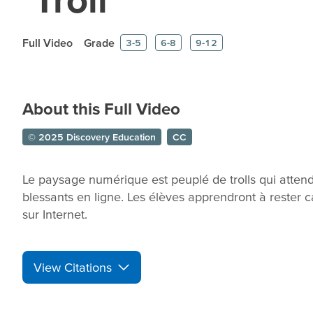
Full Video
Grade
3-5
6-8
9-12
About this Full Video
© 2025 Discovery Education
CC
Le paysage numérique est peuplé de trolls qui atten
blessants en ligne. Les élèves apprendront à rester c
sur Internet.
View Citations